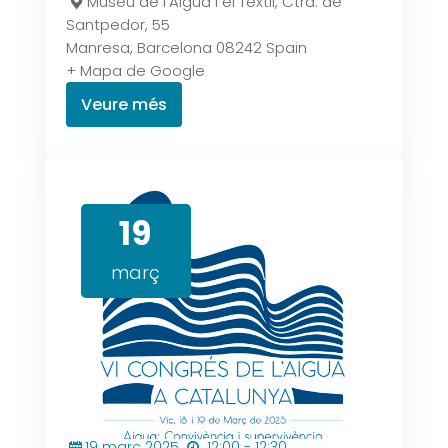
Museu de l’Aigua i el Textil,
Ctra. de
Santpedor, 55
Manresa
,
Barcelona
08242
Spain
+ Mapa de Google
Veure més
19
març
19
març
2025
12:00 - 12:30